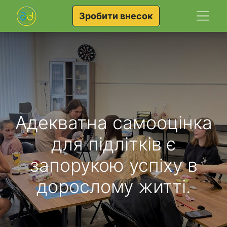
Зробити внесок
Адекватна самооцінка
для підлітків є
запорукою успіху в
дорослому житті.