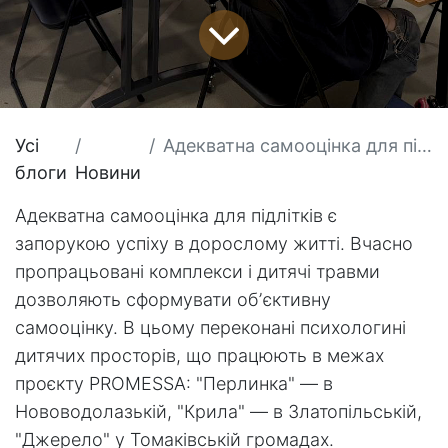
Усі
Адекватна самооцінка для підлітків є запорукою успіху в дорослому житті.
блоги
Новини
Адекватна самооцінка для підлітків є
запорукою успіху в дорослому житті. Вчасно
пропрацьовані комплекси і дитячі травми
дозволяють сформувати обʼєктивну
самооцінку. В цьому переконані психологині
дитячих просторів, що працюють в межах
проєкту PROMESSA: "Перлинка" — в
Нововодолазькій, "Крила" — в Златопільській,
"Джерело" у Томаківській громадах.