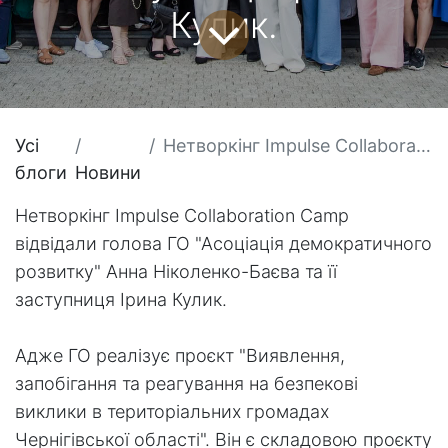
Кулик.
Усі
Нетворкінг Impulse Collaboration Camp відвідали голова ГО "Асоціація демократичного розвитку" Анна Ніколенко-Баєва та її заступниця Ірина Кулик.
блоги
Новини
Нетворкінг Impulse Collaboration Camp
відвідали голова ГО "Асоціація демократичного
розвитку" Анна Ніколенко-Баєва та її
заступниця Ірина Кулик.
Адже ГО реалізує проєкт "Виявлення,
запобігання та реагування на безпекові
виклики в територіальних громадах
Чернігівської області". Він є складовою проєкту