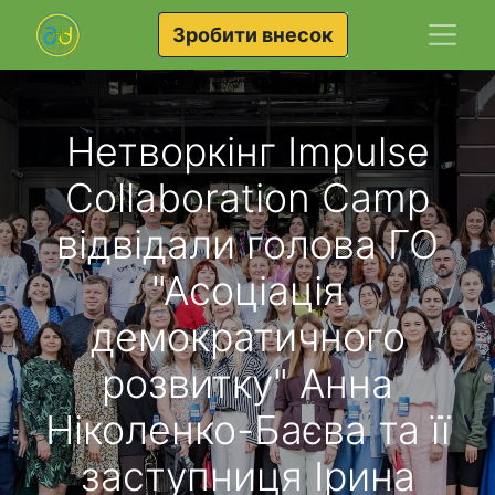
Зробити внесок
Нетворкінг Impulse
Collaboration Camp
відвідали голова ГО
"Асоціація
демократичного
розвитку" Анна
Ніколенко-Баєва та її
заступниця Ірина