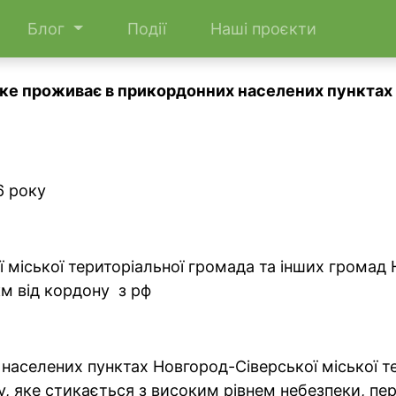
Блог
Події
Наші проєкти
ке проживає в прикордонних населених пунктах Ч
6 року
ї міської територіальної громада та інших громад
км від кордону з рф
населених пунктах Новгород-Сіверської міської т
, яке стикається з високим рівнем небезпеки, п