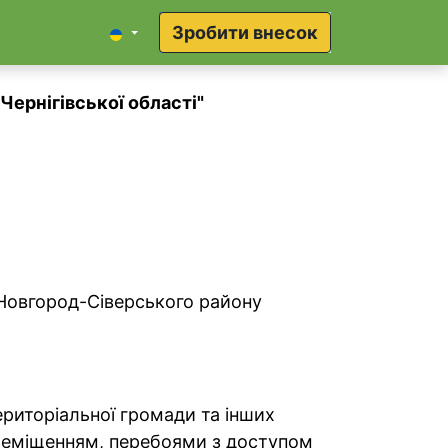
Зробити внесок
ернігівської області"
 Новгород-Сіверського району
ериторіальної громади та інших
ереміщенням, перебоями з доступом