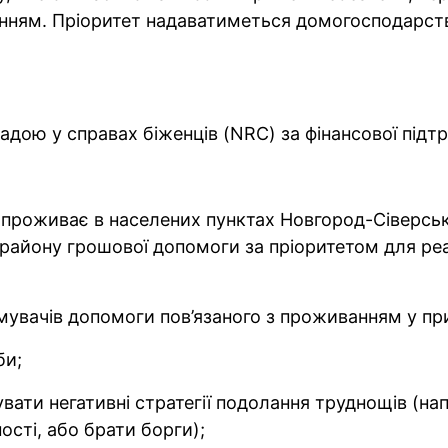
енням. Пріоритет надаватиметься домогосподарст
адою у справах біженців (NRC) за фінансової підтр
проживає в населених пунктах Новгород-Сіверсько
району грошової допомоги за пріоритетом для ре
мувачів допомоги пов’язаного з проживанням у п
би;
увати негативні стратегії подолання труднощів (на
ості, або брати борги);