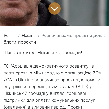
Усі
​Наші
Розпочинаємо проєкт з допомоги внутрішньо переміщеним особам (ВПО) у Ніжинській громаді.
блоги
проєкти
Шановні жителі Ніжинської громади!
ГО "Асоціація демократичного розвитку" в
партнерстві з Міжнародною організацією ZOA
ZOA in Ukraine
розпочинає проєкт з допомоги
внутрішньо переміщеним особам (ВПО) у
Ніжинській громаді у вигляді грошової
підтримки для оплати комунальних послуг
(опалення) в зимовий період. Проєкт