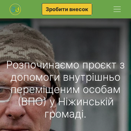
Зробити внесок
Розпочинаємо проєкт з
допомоги внутрішньо
переміщеним особам
(ВПО) у Ніжинській
громаді.