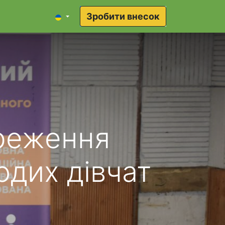
Зробити внесок
ереження
одих дівчат