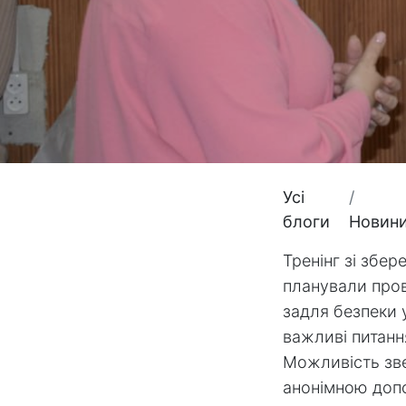
Усі
блоги
Новин
Тренінг зі збе
планували пров
задля безпеки 
важливі питання
Можливість зве
анонімною доп