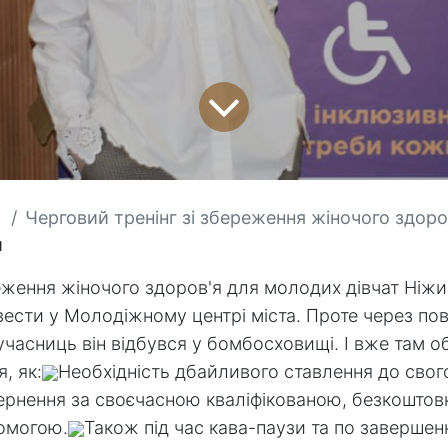
Черговий тренінг зі збереження жіночого здоров'я для молод
и
реження жіночого здоров'я для молодих дівчат Ніж
ести у Молодіжному центрі міста. Проте через пов
учасниць він відбувся у бомбосховищі. І вже там о
, як:
Необхідність дбайливого ставлення до свог
рнення за своєчасною кваліфікованою, безкоштов
омогою.
Також під час кава-паузи та по завершен