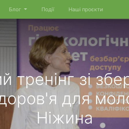
Блог
Події
Наші проєкти
й тренінг зі зб
доров'я для мол
Ніжина