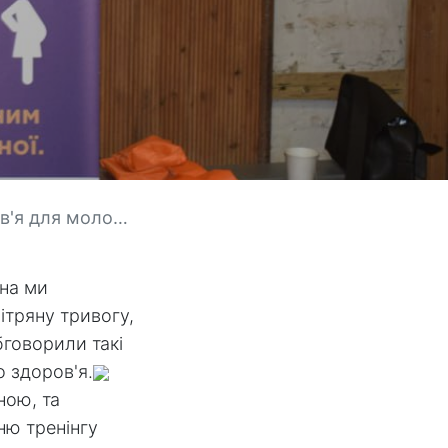
их дівчат Ніжина
ина ми
ітряну тривогу,
бговорили такі
о здоров'я.
ною, та
ню тренінгу