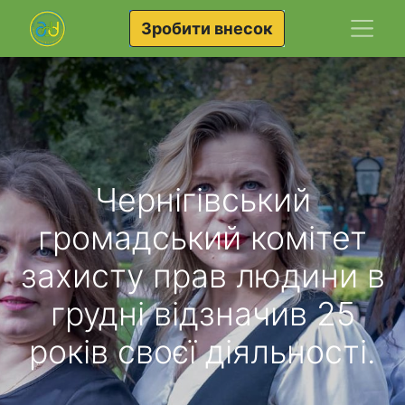
Зробити внесок
Чернігівський
громадський комітет
захисту прав людини в
грудні відзначив 25
років своєї діяльності.