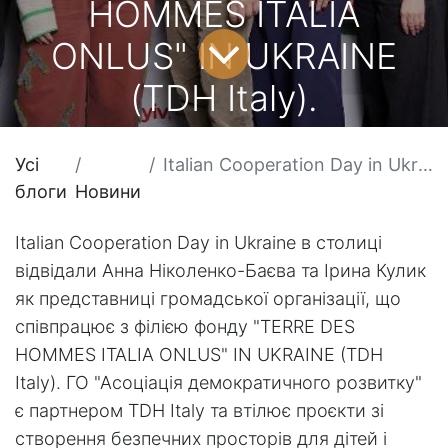
HOMMES ITALIA
ONLUS" IN UKRAINE
(TDH Italy).
Усі
Italian Cooperation Day in Ukraine в столиці відвідали Анна Ніколенко-Баєва та Ірина Кулик як представниці громадської організації, що співпрацює з філією фонду "TERRE DES HOMMES ITALIA ONLUS" IN UKRAINE (TDH Italy).
блоги
Новини
Italian Cooperation Day in Ukraine в столиці
відвідали Анна Ніколенко-Баєва та Ірина Кулик
як представниці громадської організації, що
співпрацює з філією фонду "TERRE DES
HOMMES ITALIA ONLUS" IN UKRAINE (TDH
Italy). ГО "Асоціація демократичного розвитку"
є партнером TDH Italy та втілює проєкти зі
створення безпечних просторів для дітей і