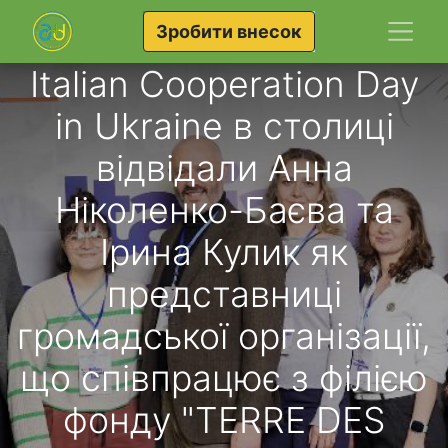
Зробити внесок
Italian Cooperation Day
in Ukraine в столиці
відвідали Анна
Ніколенко-Баєва та
Ірина Кулик як
представниці
громадської організації,
що співпрацює з філією
фонду "TERRE DES