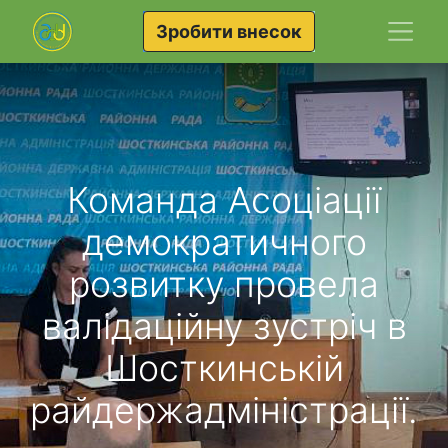
Зробити внесок
Команда Асоціації
демократичного
розвитку провела
валідаційну зустріч в
Шосткинській
райдержадміністрації.