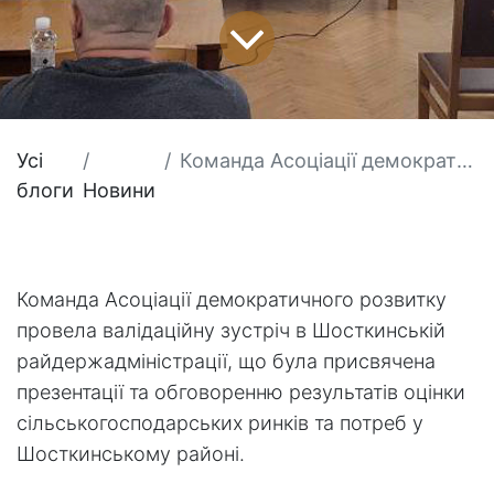
Усі
Команда Асоціації демократичного розвитку провела валідаційну зустріч в Шосткинській райдержадміністрації.
блоги
Новини
Команда Асоціації демократичного розвитку
провела валідаційну зустріч в Шосткинській
райдержадміністрації, що була присвячена
презентації та обговоренню результатів оцінки
сільськогосподарських ринків та потреб у
Шосткинському районі.