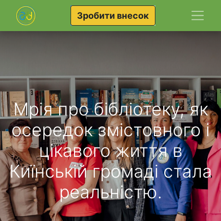
Зробити внесок
Мрія про бібліотеку, як
осередок змістовного і
цікавого життя в
Киїнській громаді стала
реальністю.