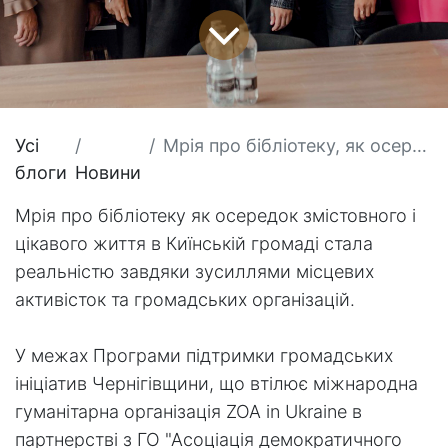
Усі
Мрія про бібліотеку, як осередок змістовного і цікавого життя в Киїнській громаді стала реальністю.
блоги
Новини
Мрія про бібліотеку як осередок змістовного і
цікавого життя в Киїнській громаді стала
реальністю завдяки зусиллями місцевих
активісток та громадських організацій.
У межах Програми підтримки громадських
ініціатив Чернігівщини, що втілює міжнародна
гуманітарна організація
ZOA in Ukraine
в
партнерстві з ГО "Асоціація демократичного