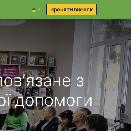
Зробити внесок
овʼязане з
ої допомоги