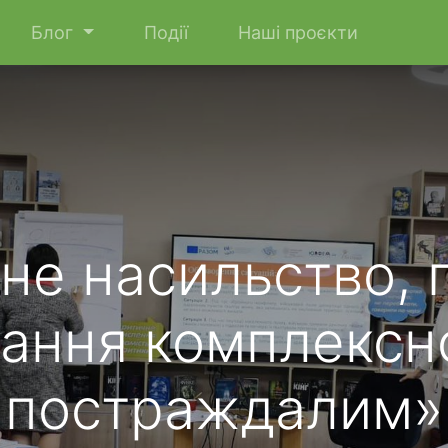
Блог
Події
Наші проєкти
не насильство, п
дання комплексн
постраждалим»