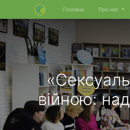
Головна
Про нас
«Сексуаль
війною: на