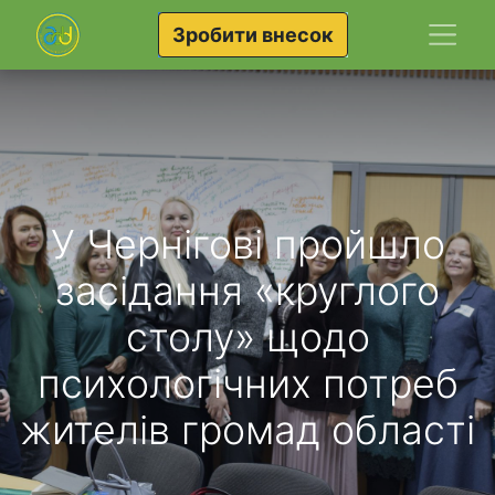
Зробити внесок
У Чернігові пройшло
засідання «круглого
столу» щодо
психологічних потреб
жителів громад області