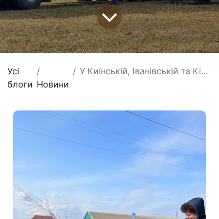
Усі
У Киїнській, Іванівській та Кіптівській громадах висаджені 3 кленові алеї
блоги
Новини