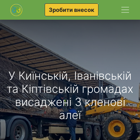
Зробити внесок
У Киїнській, Іванівській
та Кіптівській громадах
висаджені 3 кленові
алеї