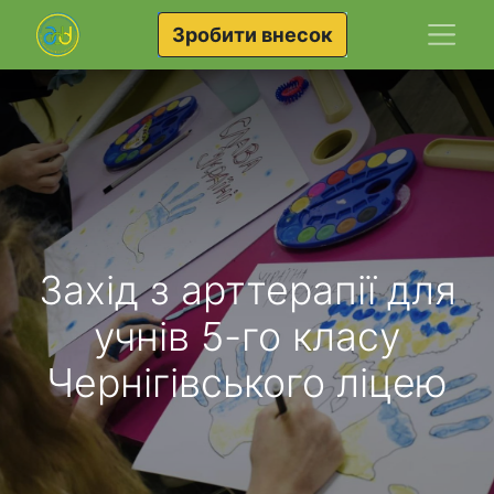
Зробити внесок
Захід з арттерапії для
учнів 5-го класу
Чернігівського ліцею