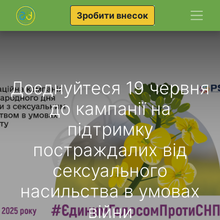
Зробити внесок
Доєднуйтеся 19 червня
до кампанії на
підтримку
постраждалих від
сексуального
насильства в умовах
війни