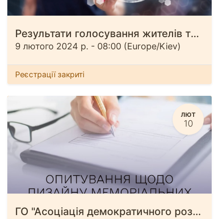
Результати голосування жителів трьох громад щодо дизайну меморіальних об’єктів
9 лютого 2024 р.
-
08:00
(
Europe/Kiev
)
Реєстрації закриті
ЛЮТ
10
ГО "Асоціація демократичного розвитку" починає опитування серед жителів Іванівської, Киїнської та Кіптівської територіальних громадах щодо дизайну меморіальних об’єктів.