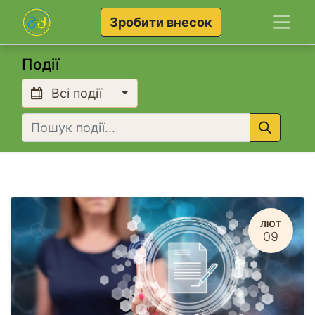
Зробити внесок
Події
Всі події
ЛЮТ
09